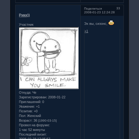
33
Поделиться
2008-01-23 12:24:28
Рикк))
Эх вы, сизонс,
Участник
+1
Откуда:
Че
Зарегистрирован
: 2008-01-22
Приглашений:
0
Уважение:
+1
Позитив:
+0
Пол:
Женский
Возраст:
36
[1990-03-15]
Провел на форуме:
1 час 52 минуты
Последний визит:
2008-02-23 17:05:57