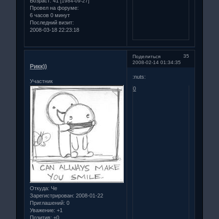
Возраст:
41
[1984-09-27]
Провел на форуме:
6 часов 0 минут
Последний визит:
2008-03-18 22:23:18
35
Поделиться
2008-02-14 01:34:35
Рикк))
:nuts:
Участник
0
Откуда:
Че
Зарегистрирован
: 2008-01-22
Приглашений:
0
Уважение:
+1
Позитив:
+0