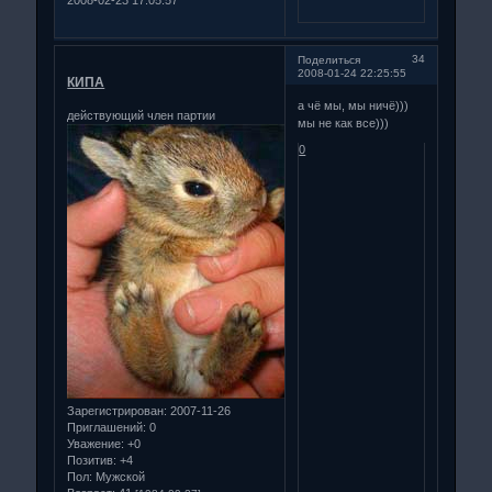
34
Поделиться
2008-01-24 22:25:55
КИПА
а чё мы, мы ничё)))
действующий член партии
мы не как все)))
0
Зарегистрирован
: 2007-11-26
Приглашений:
0
Уважение:
+0
Позитив:
+4
Пол:
Мужской