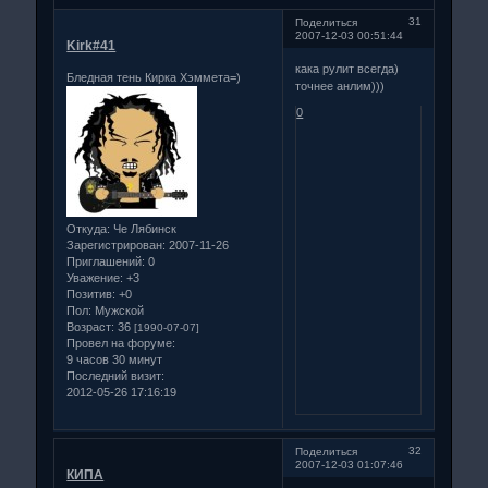
31
Поделиться
2007-12-03 00:51:44
Kirk#41
кака рулит всегда)
Бледная тень Кирка Хэммета=)
точнее анлим)))
0
Откуда:
Че Лябинск
Зарегистрирован
: 2007-11-26
Приглашений:
0
Уважение:
+3
Позитив:
+0
Пол:
Мужской
Возраст:
36
[1990-07-07]
Провел на форуме:
9 часов 30 минут
Последний визит:
2012-05-26 17:16:19
32
Поделиться
2007-12-03 01:07:46
КИПА