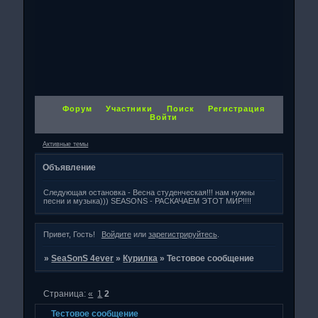
Форум
Участники
Поиск
Регистрация
Войти
Активные темы
Объявление
Следующая остановка - Весна студенческая!!! нам нужны
песни и музыка))) SEASONS - РАСКАЧАЕМ ЭТОТ МИР!!!!
Привет, Гость!
Войдите
или
зарегистрируйтесь
.
»
SeaSonS 4ever
»
Курилка
»
Тестовое сообщение
Страница:
«
1
2
Тестовое сообщение